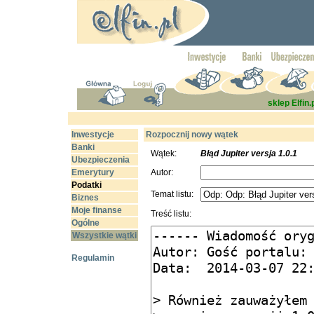
sklep Elfin.
Inwestycje
Rozpocznij nowy wątek
Banki
Wątek:
Błąd Jupiter versja 1.0.1
Ubezpieczenia
Emerytury
Autor:
Podatki
Temat listu:
Biznes
Moje finanse
Treść listu:
Ogólne
Wszystkie wątki
Regulamin