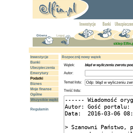
sklep Elfin.
Inwestycje
Rozpocznij nowy wątek
Banki
Wątek:
błąd w wyliczeniu zwrotu po
Ubezpieczenia
Emerytury
Autor:
Podatki
Temat listu:
Biznes
Moje finanse
Treść listu:
Ogólne
Wszystkie wątki
Regulamin