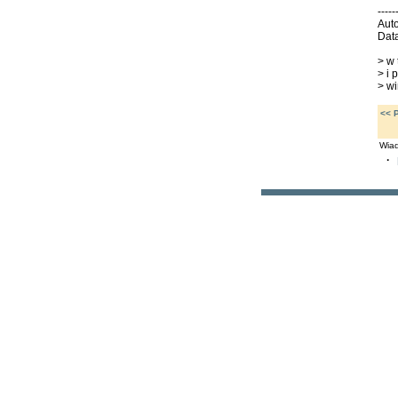
----
Auto
Dat
> w 
> i 
> wi
<< 
Wiad
·