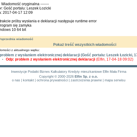
-- Wiadomość oryginalna -------
r: Gość portalu: Leszek Łozicki
a: 2017-04-17 12:09
trakcie próby wysłania e deklaracji następuje runtime error
program się zamyka
ndows 10 64 bit
Poprzednia wiadomość
Pokaż treść wszystkich wiadomości
omości z aktualnego wątku:
problem z wysłaniem elektronicznej deklaracji
(Gość portalu: Leszek Łozicki, 1
·
Odp: problem z wysłaniem elektronicznej deklaracji
(Elfin, 17-04-18 09:02)
Inwestycje
Podatki
Biznes
Kalkulatory
Kredyty mieszkaniowe
Elfin Mała Firma
Copyright © 2000-2026
Elfin Sp. z o.o.
o nas
|
kontakt
|
ochrona prywatności
|
zastrzeżenia prawne
|
mapa serwisu