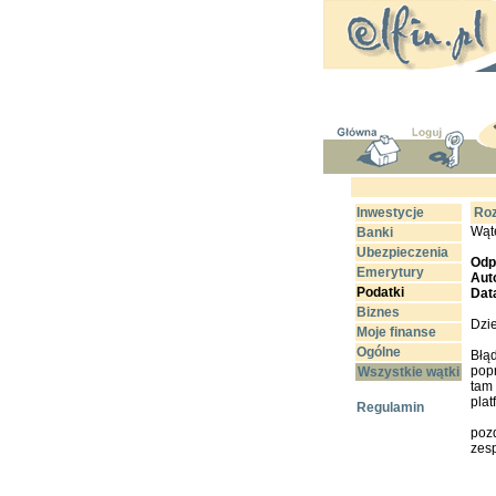
Inwestycje
Roz
Wąt
Banki
Ubezpieczenia
Odp
Emerytury
Aut
Podatki
Dat
Biznes
Dzie
Moje finanse
Ogólne
Błą
popr
Wszystkie wątki
tam
plat
Regulamin
poz
zesp