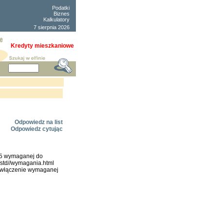
Podatki
Biznes
Kalkulatory
7 sierpnia 2026
Kredyty mieszkaniowe
Odpowiedz na list
Odpowiedz cytując
.5 wymaganej do
ty/std//wymagania.html
e włączenie wymaganej