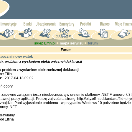
sklep Elfin.pl
mapa serwisu
forum
Forum
pocznij nowy wątek
ek:
problem z wysłaniem elektronicznej deklaracji
: problem z wysłaniem elektronicznej deklaracji
or:
Elfin
a:
2017-04-18 09:02
ń dobry,
d zapewne związany jest z nieobecnością w systemie platformy .NET Framework 3
awnej pracy aplikacji. Proszę zajrzeć na stronę: http://pity.elfin.pl/standard/?id=pi
 znajdzie Pani wyjaśnienie problemu - w przypadku Windows 10 potrzebne będzi
formy .NET.
drawiamy
ół Elfina