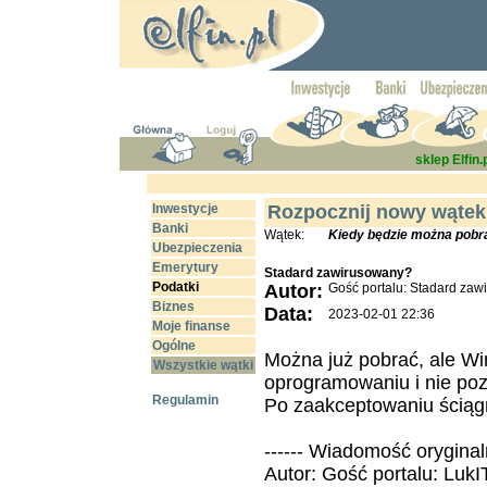
sklep Elfin.
Inwestycje
Rozpocznij nowy wątek
Banki
Wątek:
Kiedy będzie można pobr
Ubezpieczenia
Emerytury
Stadard zawirusowany?
Podatki
Autor:
Gość portalu: Stadard za
Biznes
Data:
2023-02-01 22:36
Moje finanse
Ogólne
Można już pobrać, ale W
Wszystkie wątki
oprogramowaniu i nie poz
Regulamin
Po zaakceptowaniu ściągn
------ Wiadomość oryginaln
Autor: Gość portalu: LukI