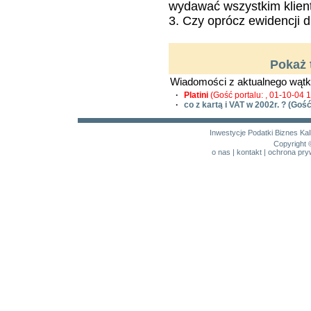
wydawać wszystkim klien
3. Czy oprócz ewidencji d
Pokaż 
Wiadomości z aktualnego wątk
·
Platini
(Gość portalu: , 01-10-04 
·
co z kartą i VAT w 2002r. ?
(Gość 
Inwestycje
Podatki
Biznes
Kal
Copyright 
o nas
|
kontakt
|
ochrona pry