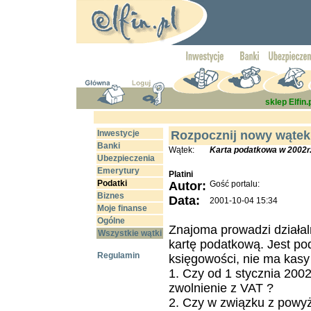
sklep Elfin.
Inwestycje
Rozpocznij nowy wątek
Banki
Wątek:
Karta podatkowa w 2002r
Ubezpieczenia
Emerytury
Platini
Podatki
Autor:
Gość portalu:
Biznes
Data:
2001-10-04 15:34
Moje finanse
Ogólne
Znajoma prowadzi działalno
Wszystkie wątki
kartę podatkową. Jest po
Regulamin
księgowości, nie ma kasy 
1. Czy od 1 stycznia 2002
zwolnienie z VAT ?
2. Czy w związku z powyż