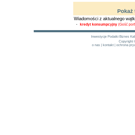
Pokaż 
Wiadomości z aktualnego wątk
·
kredyt konsumpcyjny
(Gość port
Inwestycje
Podatki
Biznes
Kal
Copyright 
o nas
|
kontakt
|
ochrona pry