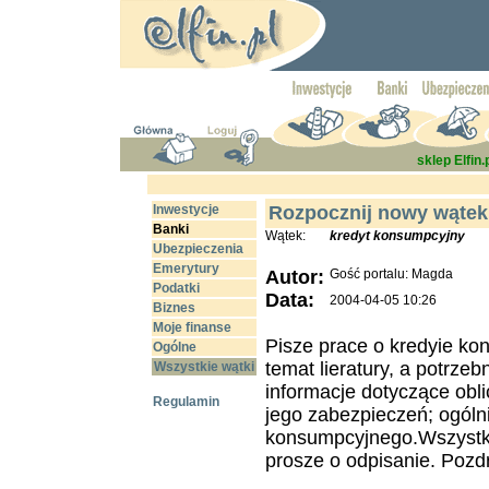
sklep Elfin.
Inwestycje
Rozpocznij nowy wątek
Banki
Wątek:
kredyt konsumpcyjny
Ubezpieczenia
Emerytury
Autor:
Gość portalu: Magda
Podatki
Data:
2004-04-05 10:26
Biznes
Moje finanse
Pisze prace o kredyie ko
Ogólne
temat lieratury, a potrze
Wszystkie wątki
informacje dotyczące obl
Regulamin
jego zabezpieczeń; ogólni
konsumpcyjnego.Wszystkic
prosze o odpisanie. Pozdr