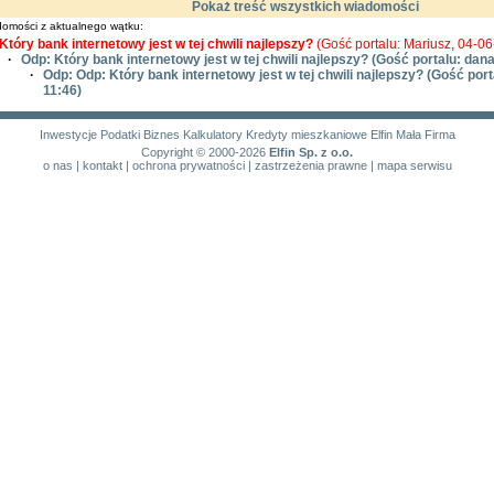
Pokaż treść wszystkich wiadomości
omości z aktualnego wątku:
Który bank internetowy jest w tej chwili najlepszy?
(Gość portalu: Mariusz, 04-06
·
Odp: Który bank internetowy jest w tej chwili najlepszy?
(Gość portalu: dana
·
Odp: Odp: Który bank internetowy jest w tej chwili najlepszy?
(Gość porta
11:46)
Inwestycje
Podatki
Biznes
Kalkulatory
Kredyty mieszkaniowe
Elfin Mała Firma
Copyright © 2000-2026
Elfin Sp. z o.o.
o nas
|
kontakt
|
ochrona prywatności
|
zastrzeżenia prawne
|
mapa serwisu