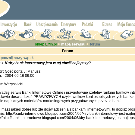
sklep Elfin.pl
mapa serwisu
forum
Forum
pocznij nowy wątek
ek:
Który bank internetowy jest w tej chwili najlepszy?
or:
Gość portalu: Mariusz
a:
2004-06-16 09:00
am Wszystkich!
adzę serwis Banki Internetowe Online i przygotowuję rzetelny ranking banków in
stawie doświadczeń PRAWDZIWYCH użytkowników kont osobistych w tych bankach
nie napisanych materiałów marketingowych przygotowanych przez te banki.
i masz jakieś dobre lub złe doświadczenia z bankami internetowymi, to dopisz pr
nie: http://banki-internetowe.blogspot.com/2004/06/ktry-bank-internetowy-jest-najle
="http://banki-internetowe.blogspot.com/2004/06/ktry-bank-internetowy-jest-najlepsz