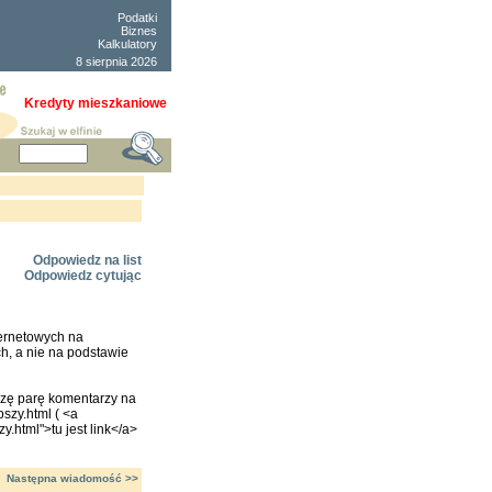
Podatki
Biznes
Kalkulatory
8 sierpnia 2026
Kredyty mieszkaniowe
Odpowiedz na list
Odpowiedz cytując
ternetowych na
, a nie na podstawie
oszę parę komentarzy na
pszy.html ( <a
y.html">tu jest link</a>
Następna wiadomość >>