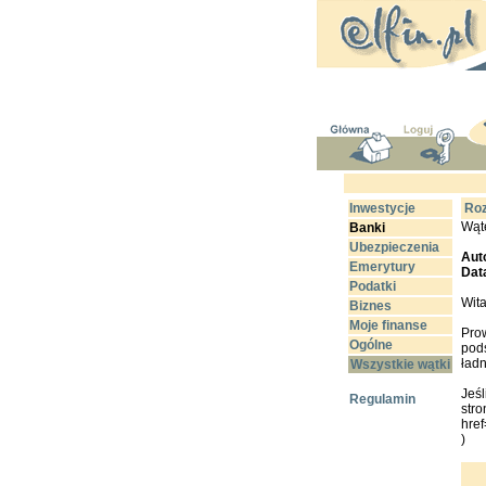
Inwestycje
Roz
Wąt
Banki
Ubezpieczenia
Aut
Emerytury
Dat
Podatki
Wit
Biznes
Moje finanse
Prow
Ogólne
pod
ład
Wszystkie wątki
Jeśl
Regulamin
stro
href
)