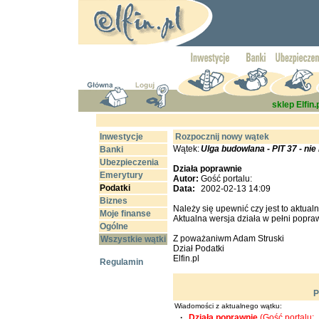
sklep Elfin.
Inwestycje
Rozpocznij nowy wątek
Wątek:
Ulga budowlana - PIT 37 - nie
Banki
Ubezpieczenia
Działa poprawnie
Emerytury
Autor:
Gość portalu:
Podatki
Data:
2002-02-13 14:09
Biznes
Należy się upewnić czy jest to aktual
Moje finanse
Aktualna wersja działa w pełni popra
Ogólne
Z poważaniwm Adam Struski
Wszystkie wątki
Dział Podatki
Elfin.pl
Regulamin
P
Wiadomości z aktualnego wątku:
·
Działa poprawnie
(Gość portalu: 