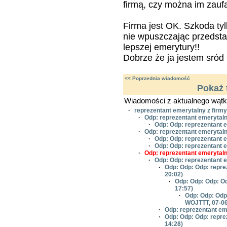
firmą, czy można im zauf
Firma jest OK. Szkoda tyl
nie wpuszczając przedstaw
lepszej emerytury!!
Dobrze że ja jestem sród 
<< Poprzednia wiadomość
Pokaż 
Wiadomości z aktualnego wątk
·
reprezentant emerytalny z firm
·
Odp: reprezentant emerytal
·
Odp: Odp: reprezentant 
·
Odp: reprezentant emerytal
·
Odp: Odp: reprezentant 
·
Odp: Odp: reprezentant 
·
Odp: reprezentant emerytal
·
Odp: Odp: reprezentant 
·
Odp: Odp: Odp: repre
20:02)
·
Odp: Odp: Odp: Od
17:57)
·
Odp: Odp: Odp
WOJTTT, 07-06
·
Odp: reprezentant em
·
Odp: Odp: Odp: repre
14:28)