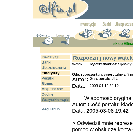
sklep Elfin.
Inwestycje
Rozpocznij nowy wątek
Banki
Wątek:
reprezentant emerytalny 
Ubezpieczenia
Emerytury
Odp: reprezentant emerytalny z fi
Podatki
Autor:
Gość portalu: JLU
Biznes
Data:
2005-04-16 21:10
Moje finanse
Ogólne
------ Wiadomość oryginaln
Wszystkie wątki
Autor: Gość portalu: klad
Regulamin
Data: 2005-03-08 19:42
> Odwiedził mnie repreze
pomoc w obsłudze konta e