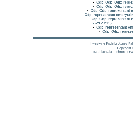
·
Odp: Odp: Odp: repre
·
Odp: Odp: Odp: repre
·
Odp: Odp: reprezentant 
·
Odp: reprezentant emerytal
·
Odp: Odp: reprezentant 
07-29 23:15)
·
Odp: reprezentant em
·
Odp: Odp: reprez
Inwestycje
Podatki
Biznes
Kal
Copyright 
o nas
|
kontakt
|
ochrona pry