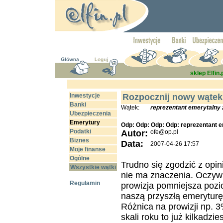
sklep Elfin.
Inwestycje
Rozpocznij nowy wątek
Banki
Wątek:
reprezentant emerytalny 
Ubezpieczenia
Emerytury
Odp: Odp: Odp: Odp: reprezentant 
Podatki
Autor:
ofe@op.pl
Biznes
Data:
2007-04-26 17:57
Moje finanse
Ogólne
Trudno się zgodzić z opin
Wszystkie wątki
nie ma znaczenia. Oczywiś
Regulamin
prowizja pomniejsza poz
naszą przyszłą emeryturę
Różnica na prowizji np. 3
skali roku to już kilkadzi