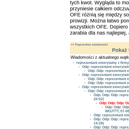
tych kwot. Wygląda to moż
przyniesie całkiem odcz
OFE różnią się między s
prowizji. Można łatwo po
wszystkich OFE. Dopiero
zarabia dla nas najlepiej, 
<< Poprzednia wiadomość
Pokaż 
Wiadomości z aktualnego wątk
·
reprezentant emerytalny z firm
·
Odp: reprezentant emerytal
·
Odp: Odp: reprezentant 
·
Odp: reprezentant emerytal
·
Odp: Odp: reprezentant 
·
Odp: Odp: reprezentant 
·
Odp: reprezentant emerytal
·
Odp: Odp: reprezentant 
·
Odp: Odp: Odp: repre
20:02)
·
Odp: Odp: Odp: Od
·
Odp: Odp: Odp
WOJTTT, 07-06
·
Odp: reprezentant em
·
Odp: Odp: Odp: repre
14:28)
·
Odp: Odp: Odp: repre