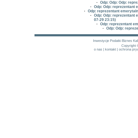
·
Odp: Odp: Odp: repre
·
Odp: Odp: reprezentant 
·
Odp: reprezentant emerytal
·
Odp: Odp: reprezentant 
07-29 23:15)
·
Odp: reprezentant em
·
Odp: Odp: reprez
Inwestycje
Podatki
Biznes
Kal
Copyright 
o nas
|
kontakt
|
ochrona pry