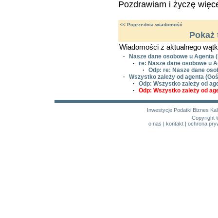
Pozdrawiam i życzę więce
<< Poprzednia wiadomość
Pokaż 
Wiadomości z aktualnego wątk
·
Nasze dane osobowe u Agenta
(
·
re: Nasze dane osobowe u A
·
Odp: re: Nasze dane os
·
Wszystko zależy od agenta
(Goś
·
Odp: Wszystko zależy od ag
·
Odp: Wszystko zależy od ag
Inwestycje
Podatki
Biznes
Kal
Copyright 
o nas
|
kontakt
|
ochrona pry