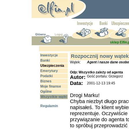
sklep Elfin.
Inwestycje
Rozpocznij nowy wątek
Banki
Wątek:
Agent i nasze dane osob
Ubezpieczenia
Emerytury
Odp: Wszystko zależy od agenta
Podatki
Autor:
Gość portalu: Grzegorz
Biznes
Data:
2001-12-13 19:45
Moje finanse
Ogólne
Drogi Marku!
Wszystkie wątki
Chyba niezbyt długo pracu
Regulamin
napisałeś. To klient wybi
reprezentuje. Oczywiście 
przywiązanie do agenta to
to spróbuj przeprowadzić 