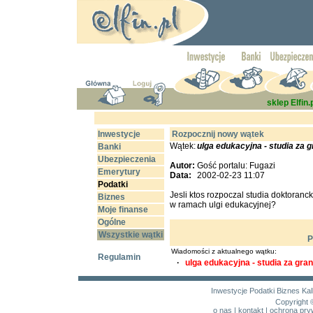
sklep Elfin.
Inwestycje
Rozpocznij nowy wątek
Wątek:
ulga edukacyjna - studia za g
Banki
Ubezpieczenia
Autor:
Gość portalu: Fugazi
Emerytury
Data:
2002-02-23 11:07
Podatki
Jesli ktos rozpoczal studia doktoranc
Biznes
w ramach ulgi edukacyjnej?
Moje finanse
Ogólne
Wszystkie wątki
P
Wiadomości z aktualnego wątku:
Regulamin
·
ulga edukacyjna - studia za gran
Inwestycje
Podatki
Biznes
Kal
Copyright 
o nas
|
kontakt
|
ochrona pry