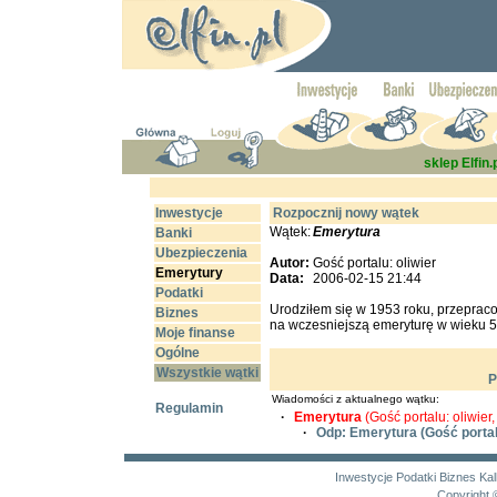
sklep Elfin.
Inwestycje
Rozpocznij nowy wątek
Wątek:
Emerytura
Banki
Ubezpieczenia
Autor:
Gość portalu: oliwier
Emerytury
Data:
2006-02-15 21:44
Podatki
Urodziłem się w 1953 roku, przeprac
Biznes
na wczesniejszą emeryturę w wieku 5
Moje finanse
Ogólne
Wszystkie wątki
P
Wiadomości z aktualnego wątku:
Regulamin
·
Emerytura
(Gość portalu: oliwier
·
Odp: Emerytura
(Gość portal
Inwestycje
Podatki
Biznes
Kal
Copyright 