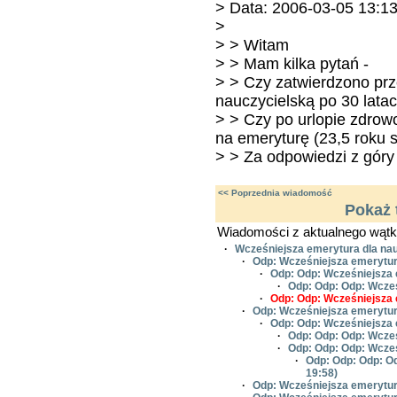
> Data: 2006-03-05 13:1
>
> > Witam
> > Mam kilka pytań -
> > Czy zatwierdzono prz
nauczycielską po 30 lata
> > Czy po urlopie zdrow
na emeryturę (23,5 roku 
> > Za odpowiedzi z góry 
<< Poprzednia wiadomość
Pokaż 
Wiadomości z aktualnego wątk
·
Wcześniejsza emerytura dla nau
·
Odp: Wcześniejsza emerytura
·
Odp: Odp: Wcześniejsza 
·
Odp: Odp: Odp: Wcześ
·
Odp: Odp: Wcześniejsza 
·
Odp: Wcześniejsza emerytura
·
Odp: Odp: Wcześniejsza 
·
Odp: Odp: Odp: Wcześ
·
Odp: Odp: Odp: Wcześ
·
Odp: Odp: Odp: Od
19:58)
·
Odp: Wcześniejsza emerytura