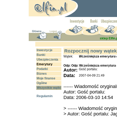
sklep Elfin.
Inwestycje
Rozpocznij nowy wątek
Banki
Wątek:
Wcześniejsza emerytura d
Ubezpieczenia
Emerytury
Odp: Odp: Wcześniejsza emerytura d
Podatki
Autor:
Gość portalu:
Biznes
Data:
2007-04-09 21:49
Moje finanse
Ogólne
------ Wiadomość oryginaln
Wszystkie wątki
Autor: Gość portalu:
Regulamin
Data: 2006-03-10 14:54
> ------ Wiadomość orygina
> Autor: Gość portalu: J