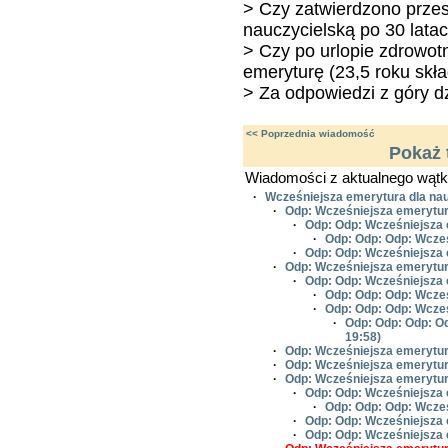
> Czy zatwierdzono przes
nauczycielską po 30 lata
> Czy po urlopie zdrowot
emeryturę (23,5 roku skł
> Za odpowiedzi z góry dz
<< Poprzednia wiadomość
Pokaż 
Wiadomości z aktualnego wątk
·
Wcześniejsza emerytura dla nau
·
Odp: Wcześniejsza emerytura
·
Odp: Odp: Wcześniejsza 
·
Odp: Odp: Odp: Wcześ
·
Odp: Odp: Wcześniejsza 
·
Odp: Wcześniejsza emerytura
·
Odp: Odp: Wcześniejsza 
·
Odp: Odp: Odp: Wcześ
·
Odp: Odp: Odp: Wcześ
·
Odp: Odp: Odp: Od
19:58)
·
Odp: Wcześniejsza emerytura
·
Odp: Wcześniejsza emerytura
·
Odp: Wcześniejsza emerytura
·
Odp: Odp: Wcześniejsza 
·
Odp: Odp: Odp: Wcześ
·
Odp: Odp: Wcześniejsza 
·
Odp: Odp: Wcześniejsza 