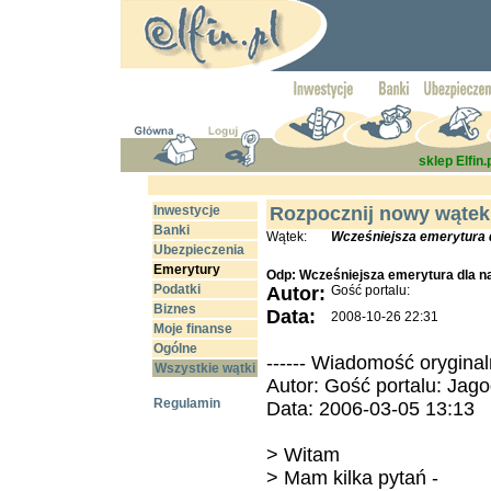
sklep Elfin.
Inwestycje
Rozpocznij nowy wątek
Banki
Wątek:
Wcześniejsza emerytura d
Ubezpieczenia
Emerytury
Odp: Wcześniejsza emerytura dla na
Podatki
Autor:
Gość portalu:
Biznes
Data:
2008-10-26 22:31
Moje finanse
Ogólne
------ Wiadomość oryginaln
Wszystkie wątki
Autor: Gość portalu: Jag
Regulamin
Data: 2006-03-05 13:13
> Witam
> Mam kilka pytań -