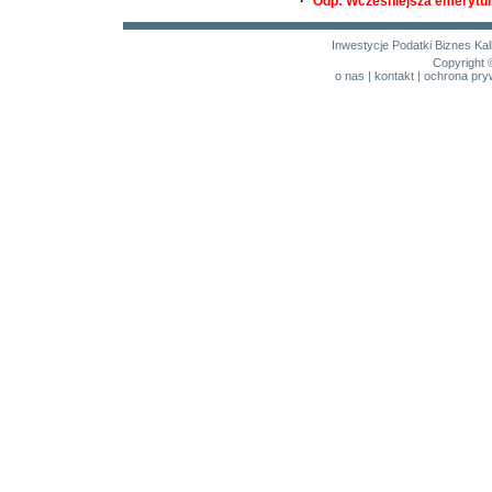
·
Odp: Wcześniejsza emerytura
Inwestycje
Podatki
Biznes
Kal
Copyright 
o nas
|
kontakt
|
ochrona pry