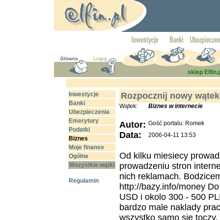
sklep Elfin.
Inwestycje
Rozpocznij nowy wątek
Banki
Wątek:
Biznes w internecie
Ubezpieczenia
Emerytury
Autor:
Gość portalu: Romek
Podatki
Data:
2006-04-11 13:53
Biznes
Moje finanse
Od kilku miesiecy prowad
Ogólne
prowadzeniu stron intern
Wszystkie wątki
nich reklamach. Bodzicem
Regulamin
http://bazy.info/money Do
USD i okolo 300 - 500 PL
bardzo male naklady pracy
wszystko samo sie toczy,