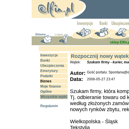
sklep Elfin.
Inwestycje
Rozpocznij nowy wątek
Banki
Wątek:
Szukam firmy - kurier, mar
Ubezpieczenia
Emerytury
Autor:
Gość portalu: Spontana@o
Podatki
Data:
2006-05-27 23:47
Biznes
Moje finanse
Szukam firmy, która komp
Ogólne
Tj. odbieranie towaru od k
Wszystkie wątki
według złożonych zamówi
Regulamin
nowych rynków zbytu, rekl
Wielkopolska - Śląsk
Tekstylia