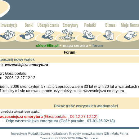
sklep Elfin.pl
mapa serwisu
forum
Forum
pocznij nowy wątek
ek:
wczesniejsza emerytura
or:
Gość portalu:
a:
2006-12-27 12:12
udniu 2006 ukończyłem 57 lat. przepracopwałem 33 lat w tym 20 lat w warunkach s
 konczy mi się umowa o prace. czy należy mi sie wcześniejsza emerytura.
Pokaż treść wszystkich wiadomości
omości z aktualnego wątku:
wczesniejsza emerytura
(Gość portalu: , 06-12-27 12:12)
·
Odp: wczesniejsza emerytura
(Gość portalu: , 07-01-26 02:18)
Inwestycje
Podatki
Biznes
Kalkulatory
Kredyty mieszkaniowe
Elfin Mała Firma
Copyright © 2000-2026
Elfin Sp. z o.o.