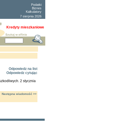
Podatki
Biznes
Kalkulatory
7 sierpnia 2026
Kredyty mieszkaniowe
Odpowiedz na list
Odpowiedz cytując
zkodliwych. 2 stycznia
Następna wiadomość >>