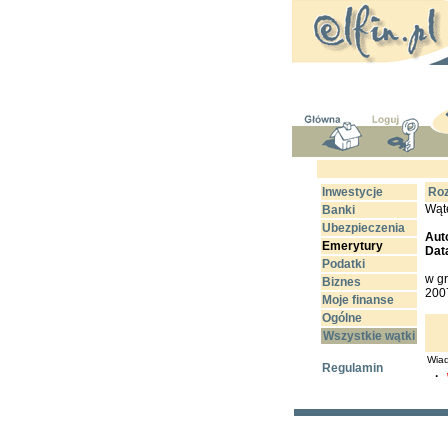
Inwestycje
Roz
Wąt
Banki
Ubezpieczenia
Aut
Emerytury
Dat
Podatki
w gr
Biznes
2007
Moje finanse
Ogólne
Wszystkie wątki
Wiad
Regulamin
·