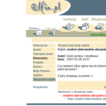
sklep Elfin.
Inwestycje
Rozpocznij nowy wątek
Wątek:
student dobrowolnie ubezpo
Banki
Ubezpieczenia
Autor:
Gość portalu: creedkaaa
Emerytury
Data:
2007-01-08 16:57
Podatki
Czy student, który zgłosi się do dob
Biznes
jakim terminie?
Moje finanse
Ogólne
Z góry dziękuję za pomoc :)
Wszystkie wątki
Regulamin
P
Wiadomości z aktualnego wątku:
·
student dobrowolnie ubezpoiec
·
Odp: student dobrowolnie u