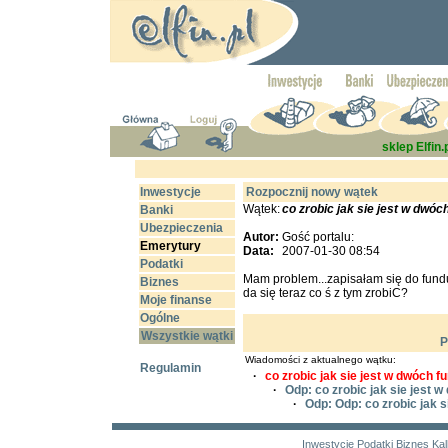
sklep Elfin.
Inwestycje
Rozpocznij nowy wątek
Wątek:
co zrobic jak sie jest w dwó
Banki
Ubezpieczenia
Autor:
Gość portalu:
Emerytury
Data:
2007-01-30 08:54
Podatki
Mam problem...zapisałam się do fund
Biznes
da się teraz co ś z tym zrobiC?
Moje finanse
Ogólne
Wszystkie wątki
P
Wiadomości z aktualnego wątku:
Regulamin
·
co zrobic jak sie jest w dwóch 
·
Odp: co zrobic jak sie jest
·
Odp: Odp: co zrobic jak 
Inwestycje
Podatki
Biznes
Kal