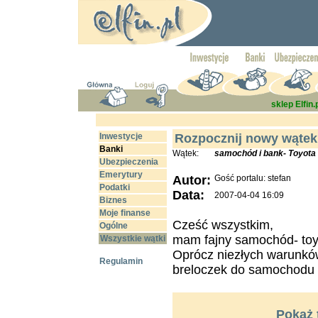
sklep Elfin.
Inwestycje
Rozpocznij nowy wątek
Banki
Wątek:
samochód i bank- Toyota
Ubezpieczenia
Emerytury
Autor:
Gość portalu: stefan
Podatki
Data:
2007-04-04 16:09
Biznes
Moje finanse
Cześć wszystkim,
Ogólne
mam fajny samochód- toyo
Wszystkie wątki
Oprócz niezłych warunków
Regulamin
breloczek do samochodu i
Pokaż 