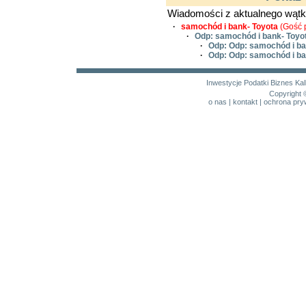
Wiadomości z aktualnego wątk
·
samochód i bank- Toyota
(Gość p
·
Odp: samochód i bank- Toyo
·
Odp: Odp: samochód i ba
·
Odp: Odp: samochód i ba
Inwestycje
Podatki
Biznes
Kal
Copyright 
o nas
|
kontakt
|
ochrona pry