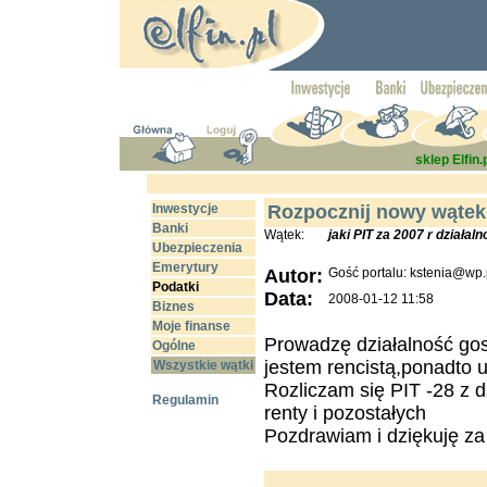
sklep Elfin.
Inwestycje
Rozpocznij nowy wątek
Banki
Wątek:
jaki PIT za 2007 r działa
Ubezpieczenia
Emerytury
Autor:
Gość portalu: kstenia@wp.
Podatki
Data:
2008-01-12 11:58
Biznes
Moje finanse
Prowadzę działalność go
Ogólne
jestem rencistą,ponadto
Wszystkie wątki
Rozliczam się PIT -28 z d
Regulamin
renty i pozostałych
Pozdrawiam i dziękuję z