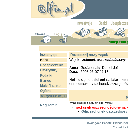
sklep Elfin.
Inwestycje
Rozpocznij nowy wątek
Wątek:
rachunek oszczędnościowy na
Banki
Ubezpieczenia
Autor:
Gość portalu: Daniel Jeż
Emerytury
Data:
2008-03-07 16:13
Podatki
Hej, co się bardziej opłaca jako inst
Biznes
oprocentowany rachunek oszczęnoś
Moje finanse
Ogólne
Wszystkie wątki
P
Wiadomości z aktualnego wątku:
Regulamin
·
rachunek oszczędnościowy na k
·
Odp: rachunek oszczędności
Inwestycje
Podatki
Biznes
Kal
Copyright 