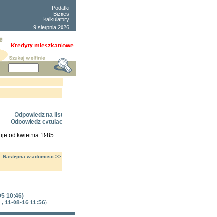
Podatki
Biznes
Kalkulatory
9 sierpnia 2026
Kredyty mieszkaniowe
Odpowiedz na list
Odpowiedz cytując
uje od kwietnia 1985.
Następna wiadomość >>
05 10:46)
 , 11-08-16 11:56)