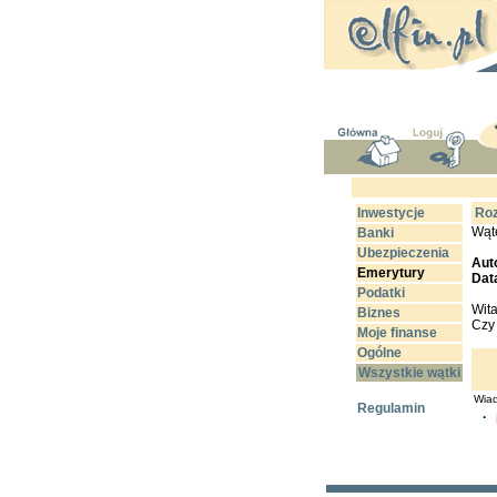
Inwestycje
Roz
Wąt
Banki
Ubezpieczenia
Aut
Emerytury
Dat
Podatki
Wita
Biznes
Czy
Moje finanse
Ogólne
Wszystkie wątki
Wiad
Regulamin
·