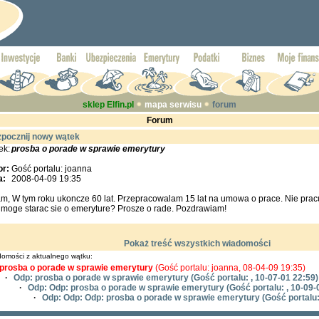
sklep Elfin.pl
mapa serwisu
forum
Forum
pocznij nowy wątek
ek:
prosba o porade w sprawie emerytury
or:
Gość portalu: joanna
a:
2008-04-09 19:35
m, W tym roku ukoncze 60 lat. Przepracowalam 15 lat na umowa o prace. Nie prac
 moge starac sie o emeryture? Prosze o rade. Pozdrawiam!
Pokaż treść wszystkich wiadomości
omości z aktualnego wątku:
prosba o porade w sprawie emerytury
(Gość portalu: joanna, 08-04-09 19:35)
·
Odp: prosba o porade w sprawie emerytury
(Gość portalu: , 10-07-01 22:59)
·
Odp: Odp: prosba o porade w sprawie emerytury
(Gość portalu: , 10-09-
·
Odp: Odp: Odp: prosba o porade w sprawie emerytury
(Gość portalu: