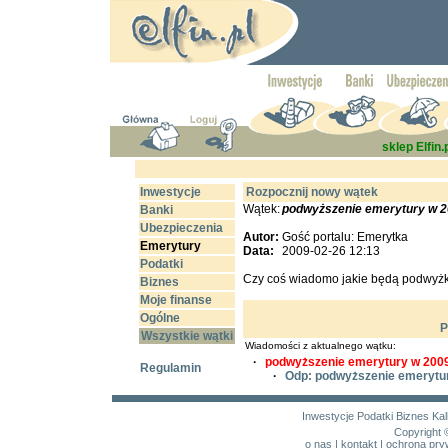
sklep Elfin.
Inwestycje
Rozpocznij nowy wątek
Wątek:
podwyższenie emerytury w 
Banki
Ubezpieczenia
Autor:
Gość portalu: Emerytka
Emerytury
Data:
2009-02-26 12:13
Podatki
Czy coś wiadomo jakie będą podwyżk
Biznes
Moje finanse
Ogólne
P
Wszystkie wątki
Wiadomości z aktualnego wątku:
·
podwyższenie emerytury w 200
Regulamin
·
Odp: podwyższenie emerytu
Inwestycje
Podatki
Biznes
Kal
Copyright 
o nas
|
kontakt
|
ochrona pry