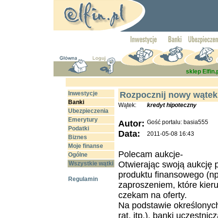
sklep Elfin.
Inwestycje
Rozpocznij nowy wątek
Banki
Wątek:
kredyt hipoteczny
Ubezpieczenia
Emerytury
Autor:
Gość portalu: basia555
Podatki
Data:
2011-05-08 16:43
Biznes
Moje finanse
Polecam aukcje-
Ogólne
Otwierając swoją aukcję 
Wszystkie wątki
produktu finansowego (np.
Regulamin
zaproszeniem, które kier
czekam na oferty.
Na podstawie określonych
rat, itp.), banki uczestni