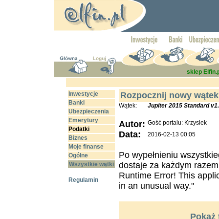
sklep Elfin.
Inwestycje
Rozpocznij nowy wątek
Banki
Wątek:
Jupiter 2015 Standard v1.
Ubezpieczenia
Emerytury
Autor:
Gość portalu: Krzysiek
Podatki
Data:
2016-02-13 00:05
Biznes
Moje finanse
Po wypełnieniu wszystkie
Ogólne
dostaje za każdym razem 
Wszystkie wątki
Runtime Error! This appli
Regulamin
in an unusual way."
Pokaż 