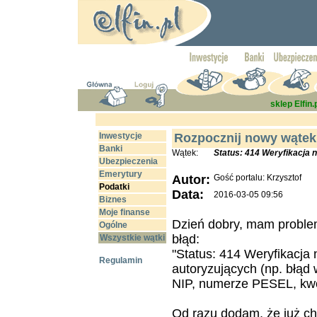
sklep Elfin.
Inwestycje
Rozpocznij nowy wątek
Banki
Wątek:
Status: 414 Weryfikacja
Ubezpieczenia
Emerytury
Autor:
Gość portalu: Krzysztof
Podatki
Data:
2016-03-05 09:56
Biznes
Moje finanse
Dzień dobry, mam problem
Ogólne
błąd:
Wszystkie wątki
"Status: 414 Weryfikacja
Regulamin
autoryzujących (np. błąd
NIP, numerze PESEL, kwo
Od razu dodam, że już ch