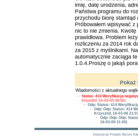
imię, datę urodzenia, adr
Państwa programu do rozli
przychodu biorę stamtąd (
Próbowałem wpisywać z pr
nic to nie zmienia. Kwotę
prawidłowa. Problem leży
rozliczeniu za 2014 rok 
za 2015 z myślnikami. N
automatycznie zaciąga t
1.0.4.Proszę o jakąś pora
Pokaż 
Wiadomości z aktualnego wątk
·
Status: 414 Weryfikacja negat
Krzysztof, 16-03-05 09:56)
·
Odp: Status: 414 Weryfikac
·
Odp: Odp: Status: 414 W
Krzysztof, 16-03-08 21:0
·
Odp: Odp: Odp: Statu
16-03-09 11:45)
Inwestycje
Podatki
Biznes
Kal