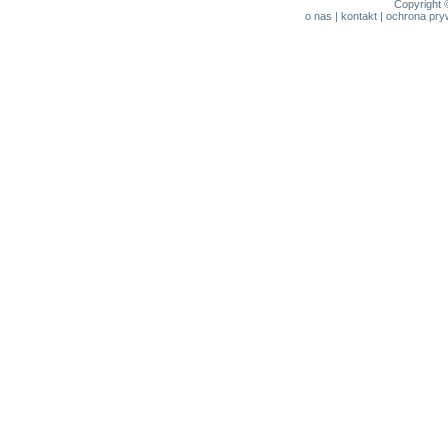
Copyright 
o nas
|
kontakt
|
ochrona pry