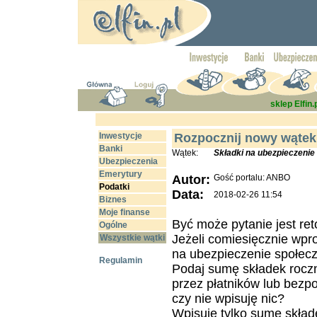
sklep Elfin.
Inwestycje
Rozpocznij nowy wątek
Banki
Wątek:
Składki na ubezpieczenie
Ubezpieczenia
Emerytury
Autor:
Gość portalu: ANBO
Podatki
Data:
2018-02-26 11:54
Biznes
Moje finanse
Być może pytanie jest re
Ogólne
Jeżeli comiesięcznie wp
Wszystkie wątki
na ubezpieczenie społeczn
Regulamin
Podaj sumę składek rocz
przez płatników lub bezpo
czy nie wpisuję nic?
Wpisuję tylko sumę skła