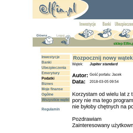
sklep Elfin.
Inwestycje
Rozpocznij nowy wątek
Banki
Wątek:
Jupiter standard
Ubezpieczenia
Emerytury
Autor:
Gość portalu: Jacek
Podatki
Data:
2018-03-05 09:54
Biznes
Moje finanse
Korzystam od wielu lat z 
Ogólne
pory nie ma tego program
Wszystkie wątki
nie byłoby chętnych na p
Regulamin
Pozdrawiam
Zainteresowany użytkown