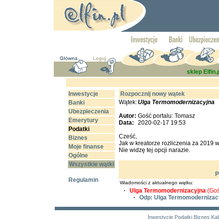
sklep Elfin.
Inwestycje
Rozpocznij nowy wątek
Wątek:
Ulga Termomodernizacyjna
Banki
Ubezpieczenia
Autor:
Gość portalu: Tomasz
Emerytury
Data:
2020-02-17 19:53
Podatki
Cześć,
Biznes
Jak w kreatorze rozliczenia za 2019
Moje finanse
Nie widzę tej opcji narazie.
Ogólne
Wszystkie wątki
P
Regulamin
Wiadomości z aktualnego wątku:
·
Ulga Termomodernizacyjna
(Goś
·
Odp: Ulga Termomodernizac
Inwestycje
Podatki
Biznes
Kal