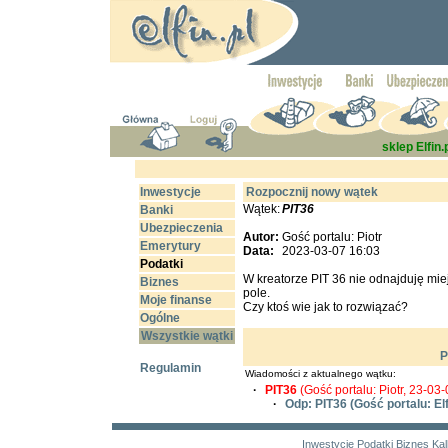
sklep Elfin.
Inwestycje
Rozpocznij nowy wątek
Wątek:
PIT36
Banki
Ubezpieczenia
Autor:
Gość portalu: Piotr
Emerytury
Data:
2023-03-07 16:03
Podatki
W kreatorze PIT 36 nie odnajduję miej
Biznes
pole.
Moje finanse
Czy ktoś wie jak to rozwiązać?
Ogólne
Wszystkie wątki
P
Regulamin
Wiadomości z aktualnego wątku:
·
PIT36
(Gość portalu: Piotr, 23-03
·
Odp: PIT36
(Gość portalu: Elf
Inwestycje
Podatki
Biznes
Kal