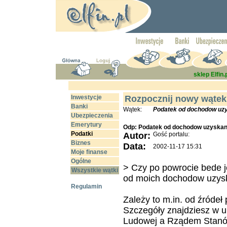
sklep Elfin.
Inwestycje
Rozpocznij nowy wątek
Banki
Wątek:
Podatek od dochodow uzy
Ubezpieczenia
Emerytury
Odp: Podatek od dochodow uzyskan
Podatki
Autor:
Gość portalu:
Biznes
Data:
2002-11-17 15:31
Moje finanse
Ogólne
> Czy po powrocie bede je
Wszystkie wątki
od moich dochodow uzysk
Regulamin
Zależy to m.in. od źródeł
Szczegóły znajdziesz w 
Ludowej a Rządem Stanów