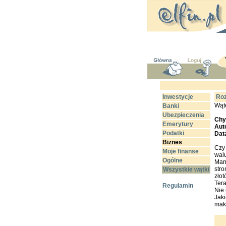
Inwestycje
Roz
Wąt
Banki
Ubezpieczenia
Chyb
Emerytury
Aut
Podatki
Dat
Biznes
Czy
Moje finanse
wal
Ogólne
Mam 
stro
Wszystkie wątki
złot
Tera
Regulamin
Nie 
Jak
mak