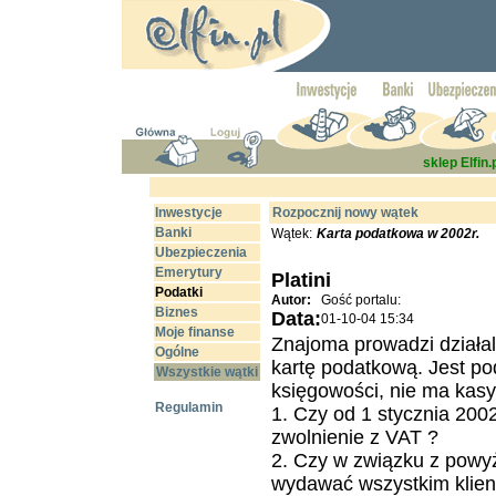
sklep Elfin.
Inwestycje
Rozpocznij nowy wątek
Banki
Wątek:
Karta podatkowa w 2002r.
Ubezpieczenia
Emerytury
Platini
Podatki
Autor:
Gość portalu:
Biznes
Data:
01-10-04 15:34
Moje finanse
Znajoma prowadzi działalno
Ogólne
kartę podatkową. Jest po
Wszystkie wątki
księgowości, nie ma kasy 
Regulamin
1. Czy od 1 stycznia 2002
zwolnienie z VAT ?
2. Czy w związku z powy
wydawać wszystkim klien