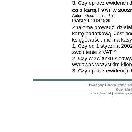
3. Czy oprócz ewidencji 
co z kartą i VAT w 2002r
Autor:
Gość portalu: Platini
Data:
01-10-04 15:36
Znajoma prowadzi działalno
kartę podatkową. Jest po
księgowości, nie ma kasy 
1. Czy od 1 stycznia 2002
zwolnienie z VAT ?
2. Czy w związku z powy
wydawać wszystkim klien
3. Czy oprócz ewidencji 
Inwestycje
Podatki
Biznes
Kal
Copyright 
o nas
|
kontakt
|
ochrona pry