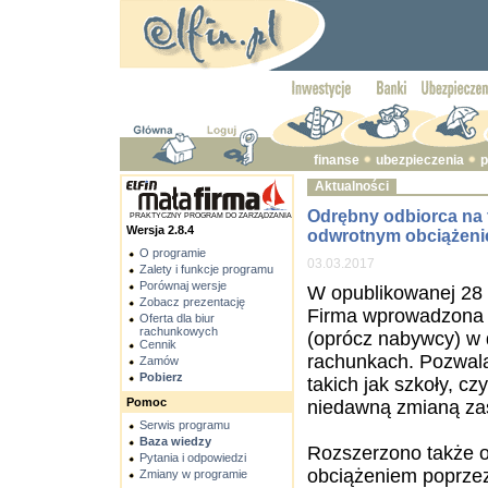
finanse
ubezpieczenia
p
Aktualności
Odrębny odbiorca na f
PRAKTYCZNY PROGRAM DO ZARZĄDZANIA
Wersja 2.8.4
odwrotnym obciążenie
O programie
03.03.2017
Zalety i funkcje programu
Porównaj wersje
W opublikowanej 28 
Zobacz prezentację
Firma wprowadzona z
Oferta dla biur
rachunkowych
(oprócz nabywcy) w 
Cennik
rachunkach. Pozwala
Zamów
Pobierz
takich jak szkoły, c
Pomoc
niedawną zmianą zas
Serwis programu
Baza wiedzy
Rozszerzono także o
Pytania i odpowiedzi
obciążeniem poprzez
Zmiany w programie