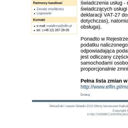
świadczenia usług - 
Partnerzy handlowi
świadczących usług
Zasady współpracy
Logowanie
deklaracji VAT-27 d
Kontakt
dotychczas), natomi
e-mail:
malafirma@elfin.pl
obsługa).
tel.: (+48 12) 267-28-05
Ponadto w Rejestrz
podatku naliczonego"
odpowiadająca podat
jest odliczany częś
samochodami osobowy
proporcjonalnie zmn
Pełna lista zmian 
http://www.elfin.pl/
Drukuj
Wskaźniki i stawki
Składki ZUS
Oferty biznesowe
Kalku
Copyright 
o nas
|
kontakt
|
ochrona pry