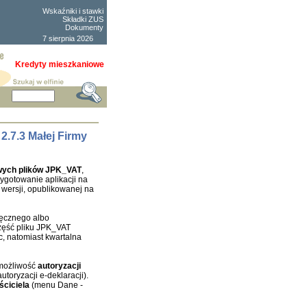
Wskaźniki i stawki
Składki ZUS
Dokumenty
7 sierpnia 2026
Kredyty mieszkaniowe
.7.3 Małej Firmy
ych plików JPK_VAT
,
ygotowanie aplikacji na
wersji, opublikowanej na
ięcznego albo
zęść pliku JPK_VAT
c, natomiast kwartalna
 możliwość
autoryzacji
toryzacji e-deklaracji).
ściciela
(menu Dane -