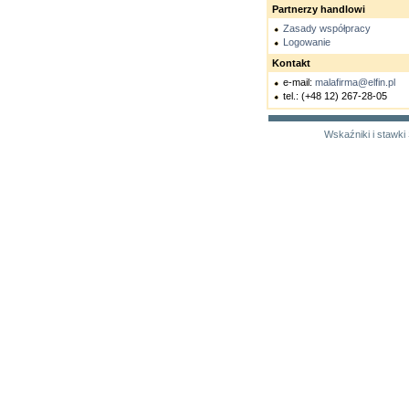
Partnerzy handlowi
Zasady współpracy
Logowanie
Kontakt
e-mail:
malafirma@elfin.pl
tel.: (+48 12) 267-28-05
Wskaźniki i stawki