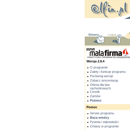
PRAKTYCZNY PROGRAM DO ZARZĄDZANI
Wersja 2.8.4
O programie
Zalety i funkcje programu
Porównaj wersje
Zobacz prezentację
Oferta dla biur
rachunkowych
Cennik
Zamów
Pobierz
Pomoc
Serwis programu
Baza wiedzy
Pytania i odpowiedzi
Zmiany w programie