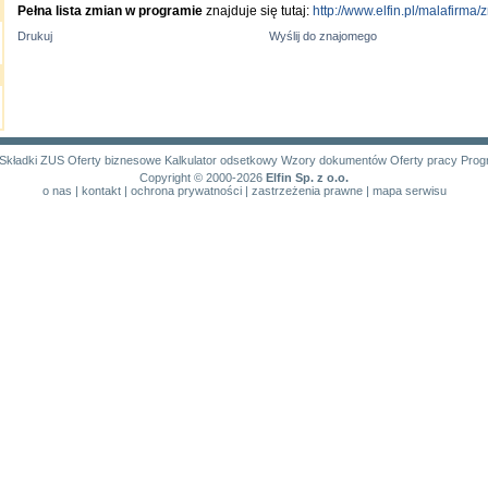
Pełna lista zmian w programie
znajduje się tutaj:
http://www.elfin.pl/malafirma/
Drukuj
Wyślij do znajomego
Składki ZUS
Oferty biznesowe
Kalkulator odsetkowy
Wzory dokumentów
Oferty pracy
Prog
Copyright © 2000-2026
Elfin Sp. z o.o.
o nas
|
kontakt
|
ochrona prywatności
|
zastrzeżenia prawne
|
mapa serwisu