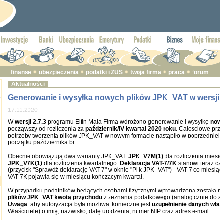
finanse
ubezpieczenia
podatki i ZUS
twoja firma
praca
forum
Aktualności
Generowanie i wysyłka nowych plików JPK_VAT w wersji 2
A
17.11.2020
W
wersji 2.7.3
programu Elfin Mała Firma wdrożono generowanie i wysyłkę
now
począwszy od rozliczenia za
październik/IV kwartał 2020 roku
. Całościowe prz
potrzeby tworzenia plików JPK_VAT w nowym formacie nastąpiło w poprzedniej 
początku października br.
Obecnie obowiązują dwa warianty JPK_VAT:
JPK_V7M(1)
dla rozliczenia mies
JPK_V7K(1)
dla rozliczenia kwartalnego.
Deklaracja VAT-7/7K
stanowi teraz c
(przycisk "Sprawdź deklarację VAT-7" w oknie "Plik JPK_VAT") - VAT-7 co miesią
VAT-7K pojawia się w miesiącu kończącym kwartał.
W przypadku podatników będących osobami fizycznymi wprowadzona została
plików JPK_VAT kwotą przychodu
z zeznania podatkowego (analogicznie do au
Uwaga:
aby autoryzacja była możliwa, konieczne jest
uzupełnienie danych wła
Właściciele) o imię, nazwisko, datę urodzenia, numer NIP oraz adres e-mail.