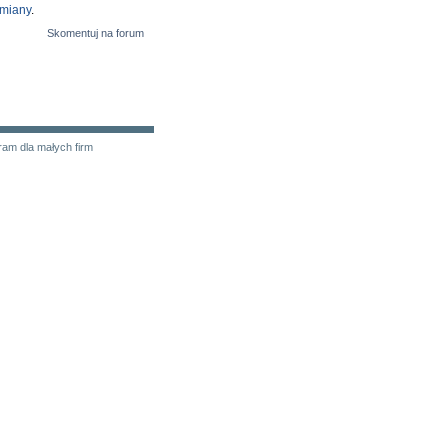
zmiany
.
Skomentuj na forum
ram dla małych firm