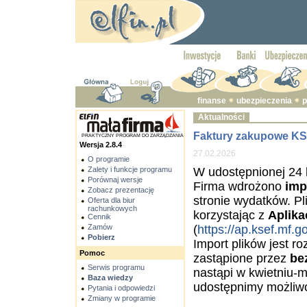
finanse
ubezpieczenia
p
Aktualności
Faktury zakupowe KSeF
PRAKTYCZNY PROGRAM DO ZARZĄDZANIA
Wersja 2.8.4
27.02.2026
O programie
Zalety i funkcje programu
W udostępnionej 24 l
Porównaj wersje
Firma wdrożono
imp
Zobacz prezentację
stronie wydatków. Pl
Oferta dla biur
rachunkowych
korzystając z
Aplika
Cennik
Zamów
(
https://ap.ksef.mf.g
Pobierz
Import plików jest 
Pomoc
zastąpione przez
be
Serwis programu
nastąpi w kwietniu-
Baza wiedzy
udostępnimy możli
Pytania i odpowiedzi
Zmiany w programie