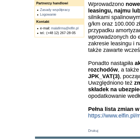
Wprowadzono
nowe 
Partnerzy handlowi
leasingu, najmu lu
Zasady współpracy
Logowanie
silnikami spalinowym
Kontakt
g/km oraz 100.000 zł
e-mail:
malafirma@elfin.pl
przypadku amortyzac
tel.: (+48 12) 267-28-05
wprowadzonych do ew
zakresie leasingu i
także zawarte wcześn
Ponadto nastąpiła
a
rozchodów
, a takż
JPK_VAT(3)
, począ
Uwzględniono też
zm
składek na ubezpi
opodatkowanie według
Pełna lista zmian 
https://www.elfin.pl
Drukuj