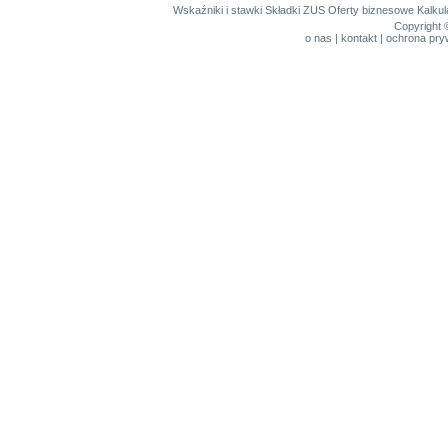
Wskaźniki i stawki
Składki ZUS
Oferty biznesowe
Kalku
Copyright 
o nas
|
kontakt
|
ochrona pry