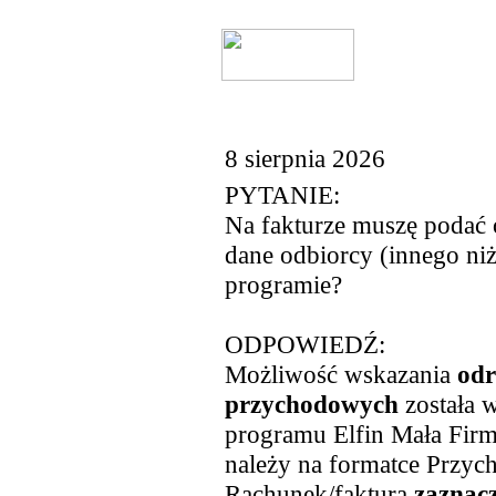
8 sierpnia 2026
PYTANIE:
Na fakturze muszę podać
dane odbiorcy (innego niż
programie?
ODPOWIEDŹ:
Możliwość wskazania
odr
przychodowych
została 
programu Elfin Mała Fir
należy na formatce Przyc
Rachunek/faktura
zaznac