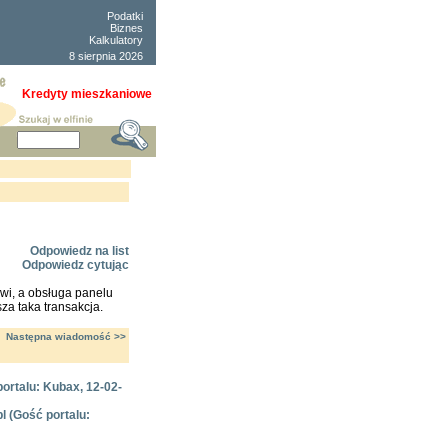
Podatki
Biznes
Kalkulatory
8 sierpnia 2026
Kredyty mieszkaniowe
Odpowiedz na list
Odpowiedz cytując
wi, a obsługa panelu
sza taka transakcja.
Następna wiadomość >>
ortalu: Kubax, 12-02-
pl
(Gość portalu: