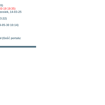
55)
03-19 19:35)
zesiek, 14-03-25
13:22)
4-05-30 10:14)
pl
(Gość portalu: