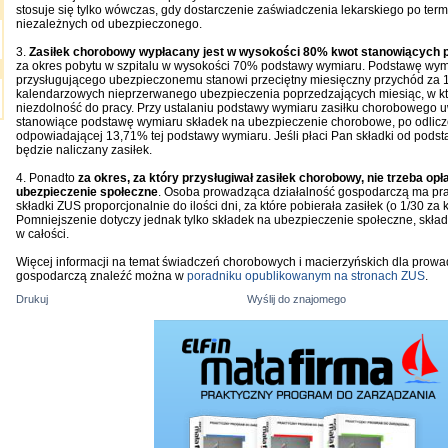
stosuje się tylko wówczas, gdy dostarczenie zaświadczenia lekarskiego po term
niezależnych od ubezpieczonego.
3.
Zasiłek chorobowy wypłacany jest w wysokości 80% kwot stanowiących 
za okres pobytu w szpitalu w wysokości 70% podstawy wymiaru. Podstawę wym
przysługującego ubezpieczonemu stanowi przeciętny miesięczny przychód za 
kalendarzowych nieprzerwanego ubezpieczenia poprzedzających miesiąc, w k
niezdolność do pracy. Przy ustalaniu podstawy wymiaru zasiłku chorobowego u
stanowiące podstawę wymiaru składek na ubezpieczenie chorobowe, po odlicz
odpowiadającej 13,71% tej podstawy wymiaru. Jeśli płaci Pan składki od podsta
będzie naliczany zasiłek.
4. Ponadto
za okres, za który przysługiwał zasiłek chorobowy, nie trzeba op
ubezpieczenie społeczne
. Osoba prowadząca działalność gospodarczą ma pr
składki ZUS proporcjonalnie do ilości dni, za które pobierała zasiłek (o 1/30 za
Pomniejszenie dotyczy jednak tylko składek na ubezpieczenie społeczne, skład
w całości.
Więcej informacji na temat świadczeń chorobowych i macierzyńskich dla prowa
gospodarczą znaleźć można w
poradniku opublikowanym na stronach ZUS
.
Drukuj
Wyślij do znajomego