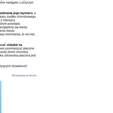
inie nastąpiło z przyczyn
podstawę jego wymiaru
, a
iaru zasiłku chorobowego
12 miesięcy
tórym powstała
względnia się kwoty
eniu kwoty
wy minimalnej, to od niej
łacać składek na
awo pomniejszyć płacone
 każdy dzień choroby).
ka zdrowotna płacona jest
dzących działalność
Skomentuj na forum