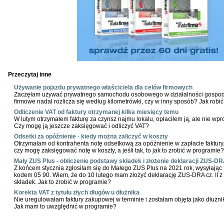
Przeczytaj inne
Używanie pojazdu prywatnego właściciela dla celów firmowych
Zaczęłam używać prywatnego samochodu osobowego w działalności gospoda
firmowe nadal rozlicza się według kilometrówki, czy w inny sposób? Jak robi
Odliczenie VAT od faktury otrzymanej kilka miesięcy temu
W lutym otrzymałem fakturę za czynsz najmu lokalu, opłaciłem ją, ale nie wp
Czy mogę ją jeszcze zaksięgować i odliczyć VAT?
Odsetki za opóźnienie - kiedy można zaliczyć w koszty
Otrzymałam od kontrahenta notę odsetkową za opóźnienie w zapłacie faktury.
czy mogę zaksięgować notę w koszty, a jeśli tak, to jak to zrobić w programie?
Mały ZUS Plus - obliczenie podstawy składek i złożenie deklaracji ZUS-DRA
Z końcem stycznia zgłosiłam się do Małego ZUS Plus na 2021 rok, wysyłając
kodem 05 90. Wiem, że do 10 lutego mam złożyć deklarację ZUS-DRA cz. II z
składek. Jak to zrobić w programie?
Korekta VAT z tytułu złych długów u dłużnika
Nie uregulowałam faktury zakupowej w terminie i zostałam objęta jako dłużnik
Jak mam to uwzględnić w programie?