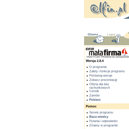
PRAKTYCZNY PROGRAM DO ZARZĄDZANI
Wersja 2.8.4
O programie
Zalety i funkcje programu
Porównaj wersje
Zobacz prezentację
Oferta dla biur
rachunkowych
Cennik
Zamów
Pobierz
Pomoc
Serwis programu
Baza wiedzy
Pytania i odpowiedzi
Zmiany w programie