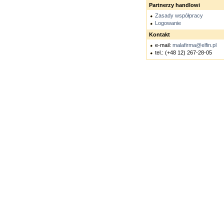
Partnerzy handlowi
Zasady współpracy
Logowanie
Kontakt
e-mail:
malafirma@elfin.pl
tel.: (+48 12) 267-28-05