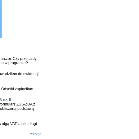
rczej. Czy przejazdy
ć to w programie?
rowadziłem do ewidencji.
 Odsetki zapłaciłam -
 cz. II
 formularz ZUS-ZUA z
 obliczoną podstawą
 ulgą VAT za złe długi.
więcej >