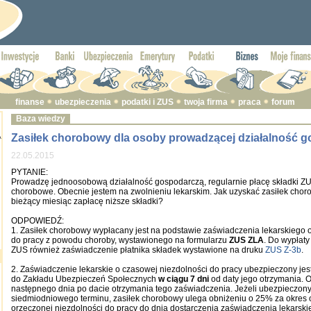
finanse
ubezpieczenia
podatki i ZUS
twoja firma
praca
forum
Baza wiedzy
Zasiłek chorobowy dla osoby prowadzącej działalność 
A
22.05.2015
PYTANIE:
Prowadzę jednoosobową działalność gospodarczą, regularnie płacę składki Z
chorobowe. Obecnie jestem na zwolnieniu lekarskim. Jak uzyskać zasiłek cho
bieżący miesiąc zapłacę niższe składki?
ODPOWIEDŹ:
1. Zasiłek chorobowy wypłacany jest na podstawie zaświadczenia lekarskiego 
do pracy z powodu choroby, wystawionego na formularzu
ZUS ZLA
. Do wypłaty
ZUS również zaświadczenie płatnika składek wystawione na druku
ZUS Z-3b
.
2. Zaświadczenie lekarskie o czasowej niezdolności do pracy ubezpieczony je
do Zakładu Ubezpieczeń Społecznych
w ciągu 7 dni
od daty jego otrzymania. Ok
następnego dnia po dacie otrzymania tego zaświadczenia. Jeżeli ubezpieczony
siedmiodniowego terminu, zasiłek chorobowy ulega obniżeniu o 25% za okres
orzeczonej niezdolności do pracy do dnia dostarczenia zaświadczenia lekarski