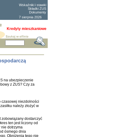
Wskaźniki i stawki
Składki ZUS
Dokumenty
7 sierpnia 2026
Kredyty mieszkaniowe
gospodarczą
US na ubezpieczenie
robowy z ZUS? Czy za
o czasowej niezdolności
 zasiłku należy złożyć w
st zobowiązany dostarczyć
res ten jest liczony od
 nie dotrzyma
 od ósmego dnia
ego. Obniżenia tego nie