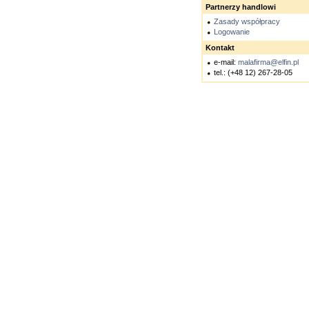
Partnerzy handlowi
Zasady współpracy
Logowanie
Kontakt
e-mail:
malafirma@elfin.pl
tel.: (+48 12) 267-28-05