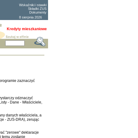
Wskaźniki i stawki
Składki ZUS
Dokumenty
8 sierpnia 2026
Kredyty mieszkaniowe
 programie zaznaczyć
wystarczy odznaczyć
ty - Dane - Właściciele,
ny danych właściciela, a
cje - ZUS-DRA), zerując
wać "zerowe" deklaracje
i temu zostanie