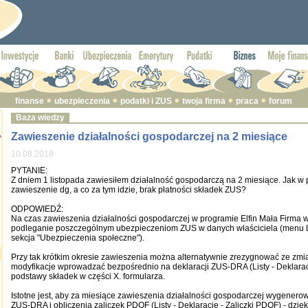
finanse
ubezpieczenia
podatki i ZUS
twoja firma
praca
forum
Baza wiedzy
Zawieszenie działalności gospodarczej na 2 miesiące
A
10.08.2018
PYTANIE:
Z dniem 1 listopada zawiesiłem działalność gospodarczą na 2 miesiące. Jak w
zawieszenie dg, a co za tym idzie, brak płatności składek ZUS?
ODPOWIEDŹ:
Na czas zawieszenia działalności gospodarczej w programie Elfin Mała Firma 
podleganie poszczególnym ubezpieczeniom ZUS w danych właściciela (menu Lis
sekcja "Ubezpieczenia społeczne").
Przy tak krótkim okresie zawieszenia można alternatywnie zrezygnować ze zmia
modyfikacje wprowadzać bezpośrednio na deklaracji ZUS-DRA (Listy - Deklara
podstawy składek w części X. formularza.
Istotne jest, aby za miesiące zawieszenia działalności gospodarczej wygenero
ZUS-DRA i obliczenia zaliczek PDOF (Listy - Deklaracje - Zaliczki PDOF) - dzięk