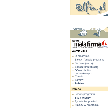
PRAKTYCZNY PROGRAM DO ZARZĄDZANI
Wersja 2.8.4
O programie
Zalety i funkcje programu
Porównaj wersje
Zobacz prezentację
Oferta dla biur
rachunkowych
Cennik
Zamów
Pobierz
Pomoc
Serwis programu
Baza wiedzy
Pytania i odpowiedzi
Zmiany w programie