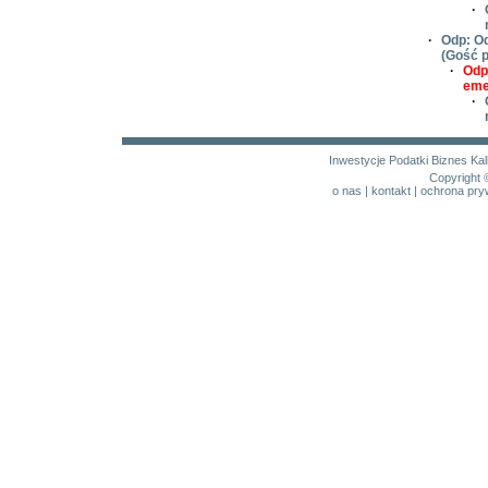
·
·
Odp: Od
(Gość p
·
Odp
eme
·
Inwestycje
Podatki
Biznes
Kal
Copyright 
o nas
|
kontakt
|
ochrona pry