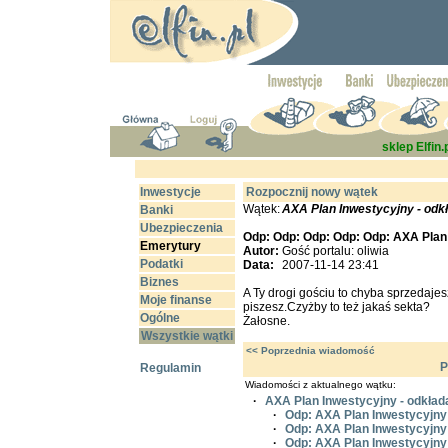
sklep Elfin.
Inwestycje
Rozpocznij nowy wątek
Wątek:
AXA Plan Inwestycyjny - odk
Banki
Ubezpieczenia
Odp: Odp: Odp: Odp: Odp: AXA Plan 
Emerytury
Autor:
Gość portalu: oliwia
Podatki
Data:
2007-11-14 23:41
Biznes
A Ty drogi gościu to chyba sprzedajes
Moje finanse
piszesz.Czyżby to też jakaś sekta?
Ogólne
Żałosne.
Wszystkie wątki
<< Poprzednia wiadomość
P
Regulamin
Wiadomości z aktualnego wątku:
·
AXA Plan Inwestycyjny - odkład
·
Odp: AXA Plan Inwestycyjny
·
Odp: AXA Plan Inwestycyjny
·
Odp: AXA Plan Inwestycyjny