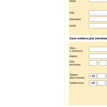
hasło
Imię
Nazwisko
email
Dane ewidencyjne (nieobo
Ulica
z numerem
miasto
Kod
-
pocztowy
Telefon
(bez kresek)
Telefon kom.