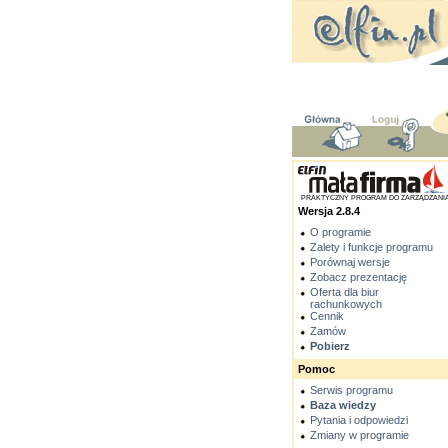
PRAKTYCZNY PROGRAM DO ZARZĄDZANI
Wersja 2.8.4
O programie
Zalety i funkcje programu
Porównaj wersje
Zobacz prezentację
Oferta dla biur
rachunkowych
Cennik
Zamów
Pobierz
Pomoc
Serwis programu
Baza wiedzy
Pytania i odpowiedzi
Zmiany w programie