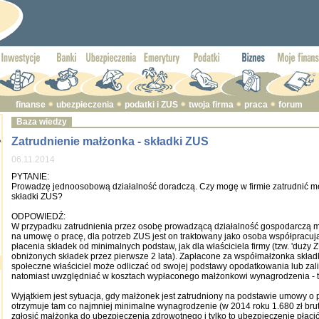
finanse
ubezpieczenia
podatki i ZUS
twoja firma
praca
forum
Baza wiedzy
Zatrudnienie małżonka - składki ZUS
A
06.11.2014
PYTANIE:
Prowadzę jednoosobową działalność doradczą. Czy mogę w firmie zatrudnić m
składki ZUS?
ODPOWIEDŹ:
W przypadku zatrudnienia przez osobę prowadzącą działalność gospodarczą ma
na umowę o pracę, dla potrzeb ZUS jest on traktowany jako osoba współpracują
płacenia składek od minimalnych podstaw, jak dla właściciela firmy (tzw. 'duży 
obniżonych składek przez pierwsze 2 lata). Zapłacone za współmałżonka skład
społeczne właściciel może odliczać od swojej podstawy opodatkowania lub zali
natomiast uwzględniać w kosztach wypłaconego małżonkowi wynagrodzenia - to
Wyjątkiem jest sytuacja, gdy małżonek jest zatrudniony na podstawie umowy o pr
otrzymuje tam co najmniej minimalne wynagrodzenie (w 2014 roku 1.680 zł bru
zgłosić małżonka do ubezpieczenia zdrowotnego i tylko to ubezpieczenie płaci