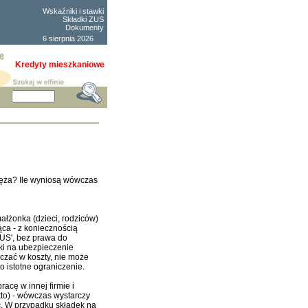
Wskaźniki i stawki
Składki ZUS
Dokumenty
6 sierpnia 2026
Kredyty mieszkaniowe
ęża? Ile wyniosą wówczas
łżonka (dzieci, rodziców)
ca - z koniecznością
ZUS', bez prawa do
ki na ubezpieczenie
czać w koszty, nie może
 istotne ograniczenie.
acę w innej firmie i
tto) - wówczas wystarczy
ć. W przypadku składek na