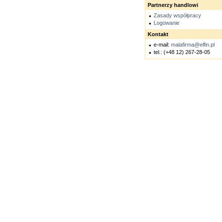
Partnerzy handlowi
Zasady współpracy
Logowanie
Kontakt
e-mail:
malafirma@elfin.pl
tel.: (+48 12) 267-28-05