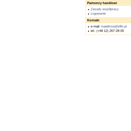
Partnerzy handlowi
Zasady współpracy
Logowanie
Kontakt
e-mail:
malafirma@elfin.pl
tel.: (+48 12) 267-28-05