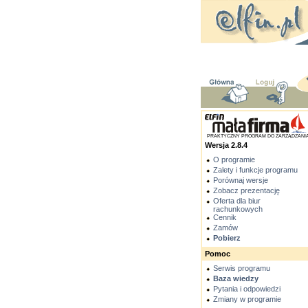
PRAKTYCZNY PROGRAM DO ZARZĄDZANI
Wersja 2.8.4
O programie
Zalety i funkcje programu
Porównaj wersje
Zobacz prezentację
Oferta dla biur
rachunkowych
Cennik
Zamów
Pobierz
Pomoc
Serwis programu
Baza wiedzy
Pytania i odpowiedzi
Zmiany w programie