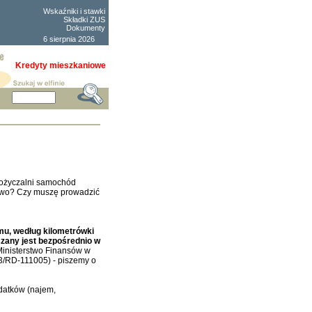
Wskaźniki i stawki
Składki ZUS
Dokumenty
6 sierpnia 2026
Kredyty mieszkaniowe
pożyczalni samochód
liwo? Czy muszę prowadzić
, według kilometrówki
czany jest bezpośrednio w
Ministerstwo Finansów w
13/RD-111005) - piszemy o
datków (najem,