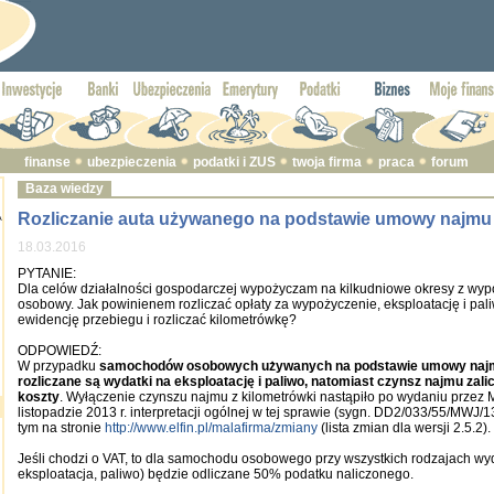
finanse
ubezpieczenia
podatki i ZUS
twoja firma
praca
forum
Baza wiedzy
Rozliczanie auta używanego na podstawie umowy najmu
A
18.03.2016
PYTANIE:
Dla celów działalności gospodarczej wypożyczam na kilkudniowe okresy z wy
osobowy. Jak powinienem rozliczać opłaty za wypożyczenie, eksploatację i pa
ewidencję przebiegu i rozliczać kilometrówkę?
ODPOWIEDŹ:
W przypadku
samochodów osobowych używanych na podstawie umowy najmu
rozliczane są wydatki na eksploatację i paliwo, natomiast czynsz najmu zali
koszty
. Wyłączenie czynszu najmu z kilometrówki nastąpiło po wydaniu przez 
listopadzie 2013 r. interpretacji ogólnej w tej sprawie (sygn. DD2/033/55/MWJ/
tym na stronie
http://www.elfin.pl/malafirma/zmiany
(lista zmian dla wersji 2.5.2).
Jeśli chodzi o VAT, to dla samochodu osobowego przy wszystkich rodzajach wy
eksploatacja, paliwo) będzie odliczane 50% podatku naliczonego.