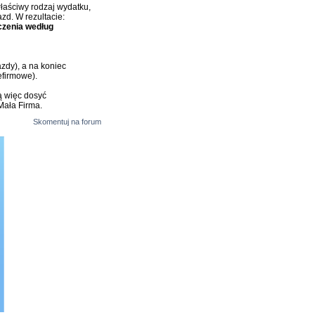
łaściwy rodzaj wydatku,
zd. W rezultacie:
iczenia według
zdy), a na koniec
efirmowe).
 więc dosyć
Mała Firma.
Skomentuj na forum