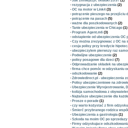
·
Jak zmniejszyc skladki ZUS?
(1)
·
rezygnacja z ubezpieczenia
(2)
·
OC na motor w Link4
(3)
·
potrącenie pieszego na przejściu 
·
potrącenie na pasach
(5)
·
ważne dla poszkodowanych
(2)
·
Tanie ubezpieczenia w Chicago
(1)
·
Program Agent.m6
(3)
·
odstapienie od ubezpieczenia OC
·
Czy można zrezygnowac z OC na
·
cesja polisy przy kredycie hipote
·
ubezpieczylem pierwszy raz samoc
·
Podwójne ubezpieczenie
(2)
·
polisy posagowe dla dzeci
(7)
·
Odprowadzanie składek na ubezpi
·
firma chce pomóc w odzyskaniu 
·
odszkodowanie
(2)
·
Zdrowiedirect.pl - ubezpieczenia 
·
Polisy ubezpieczeniowe na zdrowi
·
Ubezpieczenie Wyrejestrowanie, 
·
kolizja samochodowa z obywatele
·
Najtańsze ubezpieczenie dla każd
·
Prosze o porade
(1)
·
czy warto kożystać z firm odzys
·
Śmierć przybranego rodzica wspó
·
Ubezpieczenia a gastrologia
(1)
·
Szkoda na moim OC po sprzedaz
·
Firmy odzyskujace odszkodowania