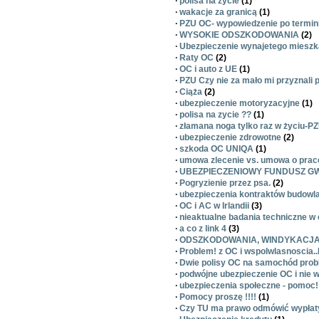
·
polisa na życie
(1)
·
wakacje za granicą
(1)
·
PZU OC- wypowiedzenie po termin
·
WYSOKIE ODSZKODOWANIA
(2)
·
Ubezpieczenie wynajetego mieszk
·
Raty OC
(2)
·
OC i auto z UE
(1)
·
PZU Czy nie za mało mi przyznali
·
Ciąża
(2)
·
ubezpieczenie motoryzacyjne
(1)
·
polisa na zycie ??
(1)
·
złamana noga tylko raz w życiu-PZ
·
ubezpieczenie zdrowotne
(2)
·
szkoda OC UNIQA
(1)
·
umowa zlecenie vs. umowa o prac
·
UBEZPIECZENIOWY FUNDUSZ 
·
Pogryzienie przez psa.
(2)
·
ubezpieczenia kontraktów budowl
·
OC i AC w Irlandii
(3)
·
nieaktualne badania techniczne w c
·
a co z link 4
(3)
·
ODSZKODOWANIA, WINDYKACJA
·
Problem! z OC i wspolwlasnoscia.
·
Dwie polisy OC na samochód pro
·
podwójne ubezpieczenie OC i nie
·
ubezpieczenia społeczne - pomoc!
·
Pomocy proszę !!!!
(1)
·
Czy TU ma prawo odmówić wypłaty