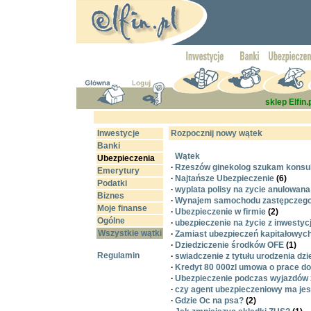
sklep Elfin.
Inwestycje
Rozpocznij nowy wątek
Banki
Wątek
Ubezpieczenia
·
Rzeszów ginekolog szukam konsul
Emerytury
·
Najtańsze Ubezpieczenie
(6)
Podatki
·
wyplata polisy na zycie anulowana
Biznes
·
Wynajem samochodu zastępczego
Moje finanse
·
Ubezpieczenie w firmie
(2)
Ogólne
·
ubezpieczenie na życie z inwestyc
Wszystkie wątki
·
Zamiast ubezpieczeń kapitałowych
·
Dziedziczenie środków OFE
(1)
Regulamin
·
swiadczenie z tytułu urodzenia dz
·
Kredyt 80 000zl umowa o prace do
·
Ubezpieczenie podczas wyjazdów 
·
czy agent ubezpieczeniowy ma jes
·
Gdzie Oc na psa?
(2)