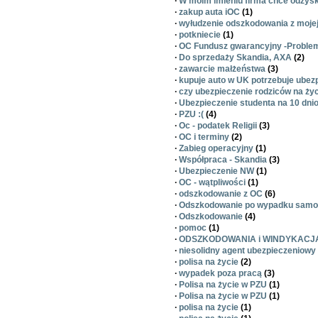
·
W moim imieniu firma chce odzys
·
zakup auta iOC
(1)
·
wyłudzenie odszkodowania z mojej
·
potkniecie
(1)
·
OC Fundusz gwarancyjny -Proble
·
Do sprzedaży Skandia, AXA
(2)
·
zawarcie małżeństwa
(3)
·
kupuje auto w UK potrzebuje ubez
·
czy ubezpieczenie rodziców na życ
·
Ubezpieczenie studenta na 10 dnio
·
PZU :(
(4)
·
Oc - podatek Religii
(3)
·
OC i terminy
(2)
·
Zabieg operacyjny
(1)
·
Współpraca - Skandia
(3)
·
Ubezpieczenie NW
(1)
·
OC - wątpliwości
(1)
·
odszkodowanie z OC
(6)
·
Odszkodowanie po wypadku sam
·
Odszkodowanie
(4)
·
pomoc
(1)
·
ODSZKODOWANIA i WINDYKACJ
·
niesolidny agent ubezpieczeniowy
·
polisa na życie
(2)
·
wypadek poza pracą
(3)
·
Polisa na życie w PZU
(1)
·
Polisa na życie w PZU
(1)
·
polisa na życie
(1)