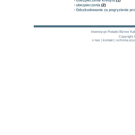
·
Ubezpieczenie kredytu
(1)
·
ubezpieczenia
(2)
·
Odszkodowanie za pogryzienie prz
Inwestycje
Podatki
Biznes
Kal
Copyright 
o nas
|
kontakt
|
ochrona pry